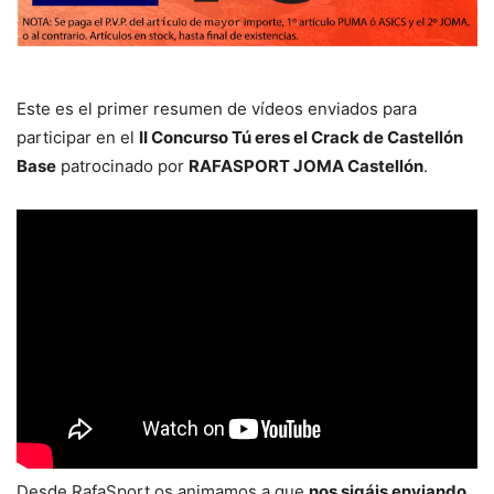
Este es el primer resumen de vídeos enviados para
participar en el
II Concurso Tú eres el Crack de Castellón
Base
patrocinado por
RAFASPORT JOMA Castellón
.
Desde RafaSport os animamos a que
nos sigáis enviando